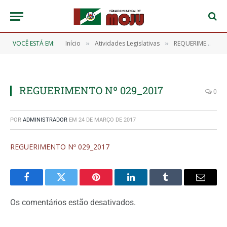
VOCÊ ESTÁ EM:
Início
Atividades Legislativas
REQUERIMENTO Nº 029/2017
»
»
REGUERIMENTO Nº 029_2017
0
POR
ADMINISTRADOR
EM
24 DE MARÇO DE 2017
REGUERIMENTO Nº 029_2017
Facebook
Twitter
Pinterest
O
Tumblr
E-
LinkedIn
mail
Os comentários estão desativados.