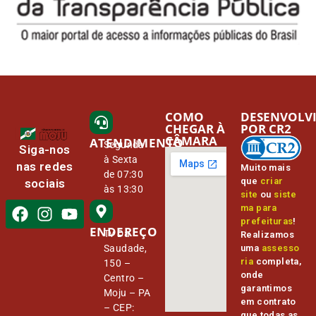
COMO
DESENVOLV
CHEGAR À
POR CR2
CÂMARA
ATENDIMENTO
Segunda
Siga-nos
à Sexta
nas redes
Muito mais
de 07:30
que
criar
sociais
às 13:30
site
ou
siste
ma para
prefeituras
!
ENDEREÇO
Tv Da
Realizamos
Saudade,
uma
assesso
ria
completa,
150 –
onde
Centro –
garantimos
Moju – PA
em contrato
– CEP:
que todas as