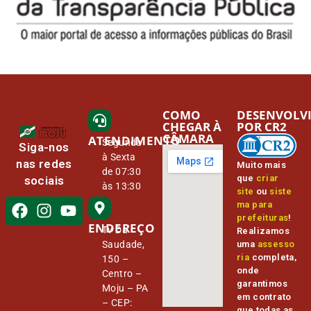
COMO
DESENVOLV
CHEGAR À
POR CR2
CÂMARA
ATENDIMENTO
Segunda
Siga-nos
à Sexta
nas redes
Muito mais
de 07:30
que
criar
sociais
às 13:30
site
ou
siste
ma para
prefeituras
!
ENDEREÇO
Tv Da
Realizamos
Saudade,
uma
assesso
ria
completa,
150 –
onde
Centro –
garantimos
Moju – PA
em contrato
– CEP:
que todas as