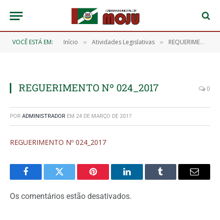
VOCÊ ESTÁ EM:
Início
Atividades Legislativas
REQUERIMENTO Nº 024/2017
»
»
REGUERIMENTO Nº 024_2017
0
POR
ADMINISTRADOR
EM
24 DE MARÇO DE 2017
REGUERIMENTO Nº 024_2017
Facebook
Twitter
Pinterest
O
Tumblr
E-
LinkedIn
mail
Os comentários estão desativados.