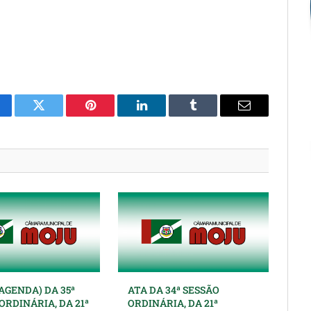
cebook
Twitter
Pinterest
O
Tumblr
E-
LinkedIn
mail
AGENDA) DA 35ª
ATA DA 34ª SESSÃO
ORDINÁRIA, DA 21ª
ORDINÁRIA, DA 21ª