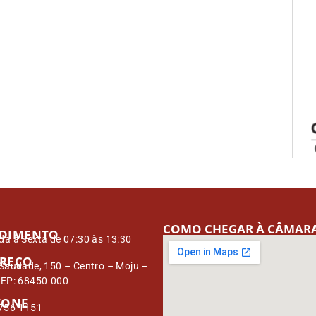
COMO CHEGAR À CÂMAR
DIMENTO
a à Sexta de 07:30 às 13:30
REÇO
Saudade, 150 – Centro – Moju –
CEP: 68450-000
FONE
3756-1151