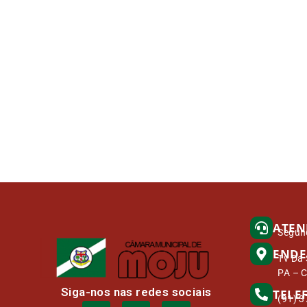
ATEN
Segund
ENDE
Tv Da 
PA – 
Siga-nos nas redes sociais
TELE
(91) 