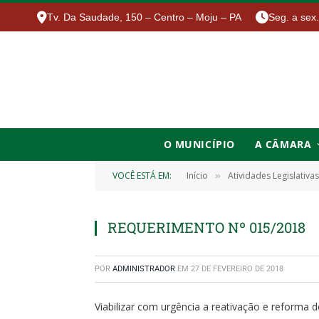
Tv. Da Saudade, 150 – Centro – Moju – PA
Seg. a sex
O MUNICÍPIO
A CÂMARA
VOCÊ ESTÁ EM:
Início
Atividades Legislativas
»
REQUERIMENTO Nº 015/2018
POR
ADMINISTRADOR
EM
27 DE FEVEREIRO DE 2018
Viabilizar com urgência a reativação e reforma d