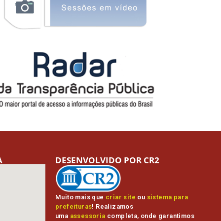
A
DESENVOLVIDO POR CR2
Muito mais que
criar site
ou
sistema para
prefeituras
! Realizamos
uma
assessoria
completa, onde garantimos