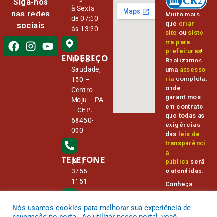
Siga-nos
à Sexta
nas redes
Muito mais
de 07:30
que
criar
sociais
às 13:30
site
ou
siste
ma para
prefeituras
!
ENDEREÇO
Tv Da
Realizamos
Saudade,
uma
assesso
ria
completa,
150 –
onde
Centro –
garantimos
Moju – PA
em contrato
– CEP:
que todas as
68450-
exigências
000
das
leis de
transparênci
a
TELEFONE
(91)
pública
serã
o atendidas.
3756-
1151
Conheça
o
PNTP
e
o
Radar da
Nós usamos cookies para melhorar sua experiência de
E-MAIL
Transparênc
camara@
navegação no portal. Ao utilizar nosso portal, você