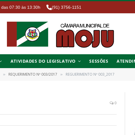
. das 07:30 às 13:30h
(91) 3756-1151
ATIVIDADES DO LEGISLATIVO
SESSÕES
ATENDI
REQUERIMENTO Nº 003/2017
REGUERIMENTO Nº 003_2017
»
»
0