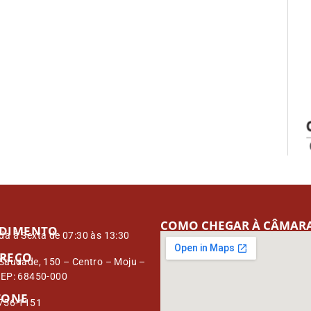
COMO CHEGAR À CÂMAR
DIMENTO
a à Sexta de 07:30 às 13:30
REÇO
Saudade, 150 – Centro – Moju –
CEP: 68450-000
FONE
3756-1151