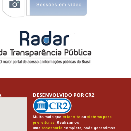
A
DESENVOLVIDO POR CR2
Muito mais que
criar site
ou
sistema para
prefeituras
! Realizamos
uma
assessoria
completa, onde garantimos