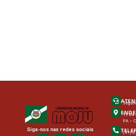
ATEN
Segund
ENDE
Tv Da 
PA – 
Siga-nos nas redes sociais
TELE
(91) 