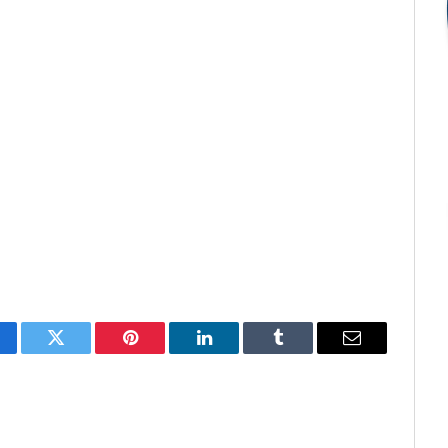
cebook
Twitter
Pinterest
O
Tumblr
E-
LinkedIn
mail