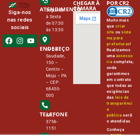
CHEGAR À
POR CR2
CÂMARA
ATENDIMENTO
Segunda
Siga-nos
à Sexta
nas redes
Muito mais
de 07:30
que
criar
sociais
às 13:30
site
ou
siste
ma para
prefeituras
!
ENDEREÇO
Tv Da
Realizamos
Saudade,
uma
assesso
ria
completa,
150 –
onde
Centro –
garantimos
Moju – PA
em contrato
– CEP:
que todas as
68450-
exigências
000
das
leis de
transparênci
a
TELEFONE
(91)
pública
serã
o atendidas.
3756-
1151
Conheça
o
PNTP
e