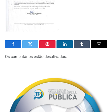
Facebook
Twitter
Pinterest
O
Tumblr
E-
LinkedIn
mail
Os comentários estão desativados.