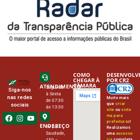
COMO
DESENVOLV
CHEGAR À
POR CR2
CÂMARA
ATENDIMENTO
Segunda
Siga-nos
à Sexta
nas redes
Muito mais
de 07:30
que
criar
sociais
às 13:30
site
ou
siste
ma para
prefeituras
!
ENDEREÇO
Tv Da
Realizamos
Saudade,
uma
assesso
ria
completa,
150 –