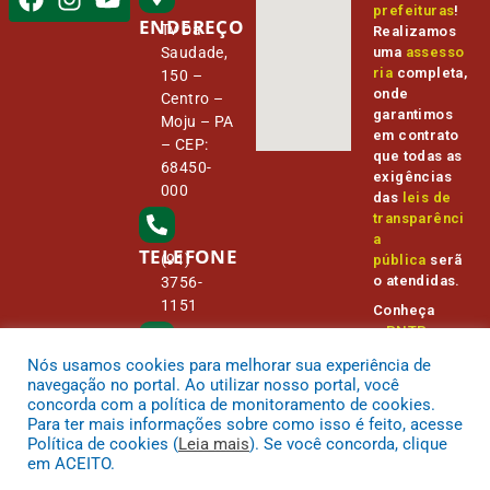
prefeituras
!
ENDEREÇO
Tv Da
Realizamos
Saudade,
uma
assesso
ria
completa,
150 –
onde
Centro –
garantimos
Moju – PA
em contrato
– CEP:
que todas as
68450-
exigências
000
das
leis de
transparênci
a
TELEFONE
(91)
pública
serã
o atendidas.
3756-
1151
Conheça
o
PNTP
e
o
Radar da
Nós usamos cookies para melhorar sua experiência de
E-MAIL
Transparênc
camara@
navegação no portal. Ao utilizar nosso portal, você
ia Pública
cmmoju.p
concorda com a política de monitoramento de cookies.
a.gov.br
Para ter mais informações sobre como isso é feito, acesse
Política de cookies (
Leia mais
). Se você concorda, clique
em ACEITO.