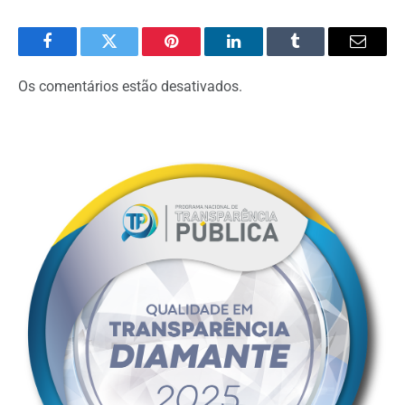
Facebook
Twitter
Pinterest
O
Tumblr
E-
LinkedIn
mail
Os comentários estão desativados.