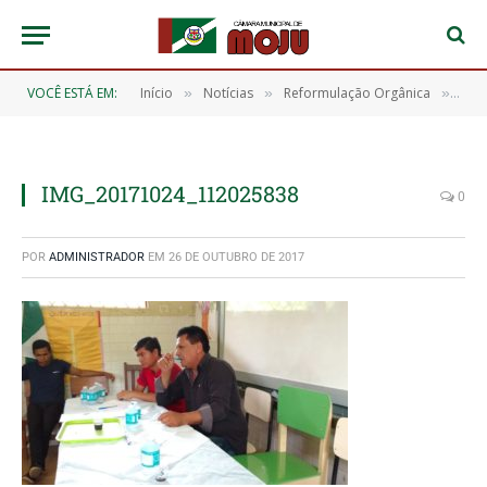
VOCÊ ESTÁ EM:
Início
Notícias
Reformulação Orgânica
IMG
»
»
»
IMG_20171024_112025838
0
POR
ADMINISTRADOR
EM
26 DE OUTUBRO DE 2017