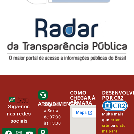
COMO
DESENVOLV
CHEGAR À
POR CR2
CÂMARA
ATENDIMENTO
Segunda
Siga-nos
à Sexta
nas redes
Muito mais
de 07:30
que
criar
sociais
às 13:30
site
ou
siste
ma para