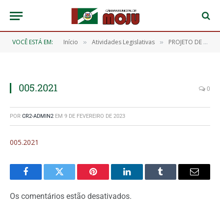
VOCÊ ESTÁ EM:
Início
Atividades Legislativas
PROJETO DE LEI Nº 005/2021, DE 18 DE AGOSTO DE 2021 (Impede que condenados, com decisão transitada em julgado por violência contra a mulher, assumam cargos públicos comissionados, temporários, dentre outros no âmbito da Prefeitura Municipal de Moju e Câmara Municipal de Moju)
»
»
005.2021
0
POR
CR2-ADMIN2
EM
9 DE FEVEREIRO DE 2023
005.2021
Facebook
Twitter
Pinterest
O
Tumblr
E-
LinkedIn
mail
Os comentários estão desativados.