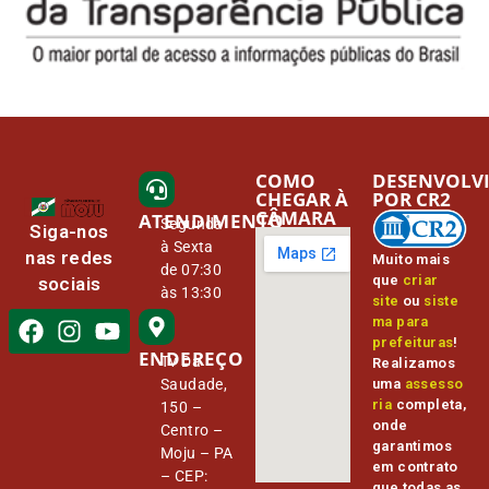
COMO
DESENVOLV
CHEGAR À
POR CR2
CÂMARA
ATENDIMENTO
Segunda
Siga-nos
à Sexta
nas redes
Muito mais
de 07:30
que
criar
sociais
às 13:30
site
ou
siste
ma para
prefeituras
!
ENDEREÇO
Tv Da
Realizamos
Saudade,
uma
assesso
ria
completa,
150 –
onde
Centro –
garantimos
Moju – PA
em contrato
– CEP:
que todas as