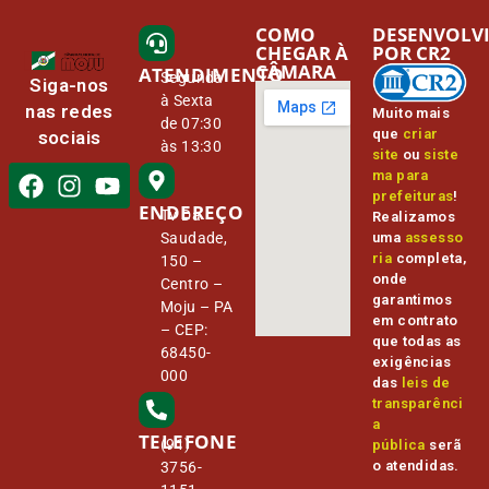
COMO
DESENVOLV
CHEGAR À
POR CR2
CÂMARA
ATENDIMENTO
Segunda
Siga-nos
à Sexta
nas redes
Muito mais
de 07:30
que
criar
sociais
às 13:30
site
ou
siste
ma para
prefeituras
!
ENDEREÇO
Tv Da
Realizamos
Saudade,
uma
assesso
ria
completa,
150 –
onde
Centro –
garantimos
Moju – PA
em contrato
– CEP:
que todas as
68450-
exigências
000
das
leis de
transparênci
a
TELEFONE
(91)
pública
serã
o atendidas.
3756-