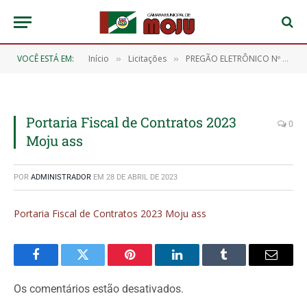
VOCÊ ESTÁ EM:
Início
Licitações
PREGÃO ELETRÔNICO Nº 005/2023-SRP-CMM (REGISTRO DE PREÇOS PARA A CONTRAÇÃO DE EMPRESA PARA A EVENTUAL AQUISIÇÃO DE MATERIAL DE HIGIENE E LIMPEZA E UTENSÍLIOS DE COPA E COZINHA)
»
»
Portaria Fiscal de Contratos 2023
0
Moju ass
POR
ADMINISTRADOR
EM
28 DE ABRIL DE 2023
Portaria Fiscal de Contratos 2023 Moju ass
Facebook
Twitter
Pinterest
O
Tumblr
E-
LinkedIn
mail
Os comentários estão desativados.