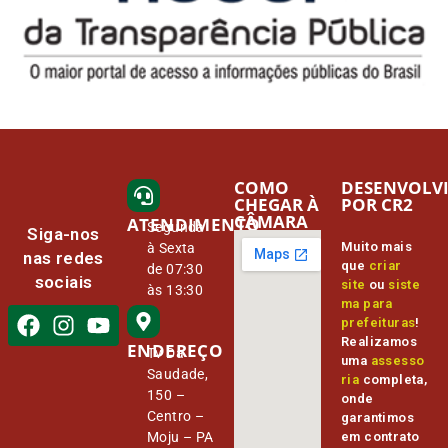
COMO
DESENVOLV
CHEGAR À
POR CR2
CÂMARA
ATENDIMENTO
Segunda
Siga-nos
Muito mais
à Sexta
nas redes
que
criar
de 07:30
sociais
site
ou
siste
às 13:30
ma para
prefeituras
!
Realizamos
ENDEREÇO
Tv Da
uma
assesso
Saudade,
ria
completa,
150 –
onde
Centro –
garantimos
Moju – PA
em contrato