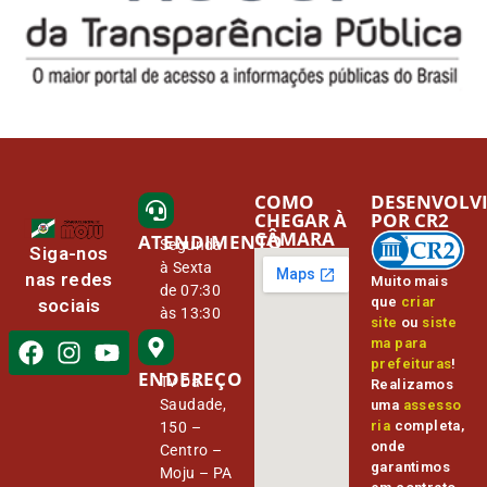
COMO
DESENVOLV
CHEGAR À
POR CR2
CÂMARA
ATENDIMENTO
Segunda
Siga-nos
à Sexta
nas redes
Muito mais
de 07:30
que
criar
sociais
às 13:30
site
ou
siste
ma para
prefeituras
!
ENDEREÇO
Tv Da
Realizamos
Saudade,
uma
assesso
ria
completa,
150 –
onde
Centro –
garantimos
Moju – PA