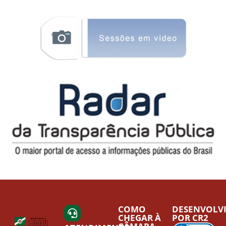
COMO
DESENVOLV
CHEGAR À
POR CR2