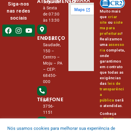
CÂMARA
ATENDIMENTO
Segunda
Siga-nos
à Sexta
nas redes
Muito mais
de 07:30
que
criar
sociais
às 13:30
site
ou
siste
ma para
prefeituras
!
ENDEREÇO
Tv Da
Realizamos
Saudade,
uma
assesso
ria
completa,
150 –
onde
Centro –
garantimos
Moju – PA
em contrato
– CEP:
que todas as
68450-
exigências
000
das
leis de
transparênci
a
TELEFONE
(91)
pública
serã
o atendidas.
3756-
1151
Conheça
o
PNTP
e
o
Radar da
Nós usamos cookies para melhorar sua experiência de
E-MAIL
Transparênc
camara@