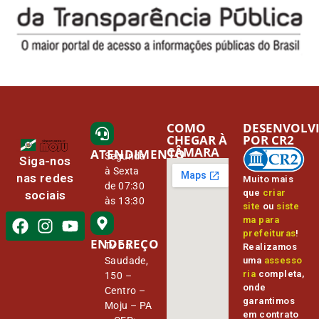
COMO
DESENVOLV
CHEGAR À
POR CR2
CÂMARA
ATENDIMENTO
Segunda
Siga-nos
à Sexta
nas redes
Muito mais
de 07:30
que
criar
sociais
às 13:30
site
ou
siste
ma para
prefeituras
!
ENDEREÇO
Tv Da
Realizamos
Saudade,
uma
assesso
ria
completa,
150 –
onde
Centro –
garantimos
Moju – PA
em contrato