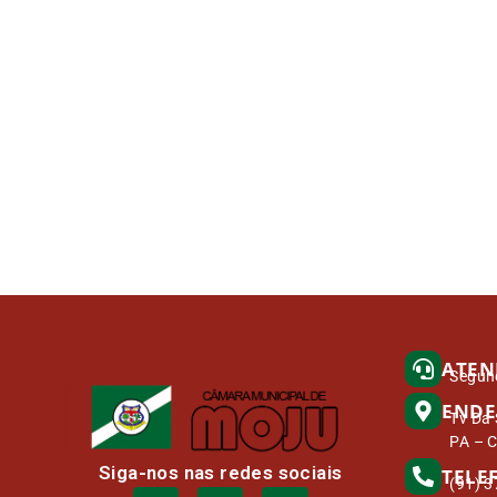
ATEN
Segund
ENDE
Tv Da 
PA – 
Siga-nos nas redes sociais
TELE
(91) 