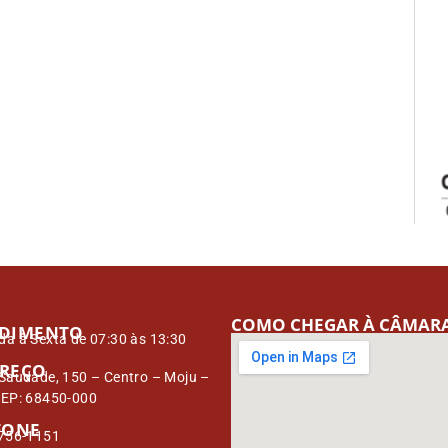
COMO CHEGAR À CÂMAR
DIMENTO
a à Sexta de 07:30 às 13:30
REÇO
Saudade, 150 – Centro – Moju –
CEP: 68450-000
FONE
3756-1151