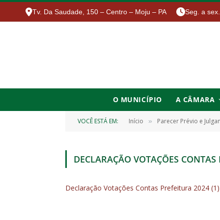
Tv. Da Saudade, 150 – Centro – Moju – PA
Seg. a sex
O MUNICÍPIO
A CÂMARA
VOCÊ ESTÁ EM:
Início
Parecer Prévio e Julg
»
DECLARAÇÃO VOTAÇÕES CONTAS PR
Declaração Votações Contas Prefeitura 2024 (1)