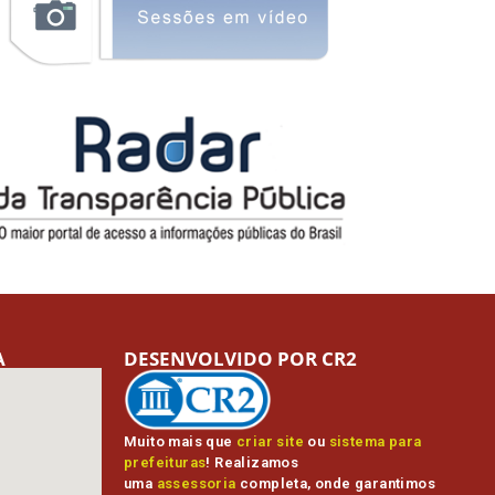
A
DESENVOLVIDO POR CR2
Muito mais que
criar site
ou
sistema para
prefeituras
! Realizamos
uma
assessoria
completa, onde garantimos