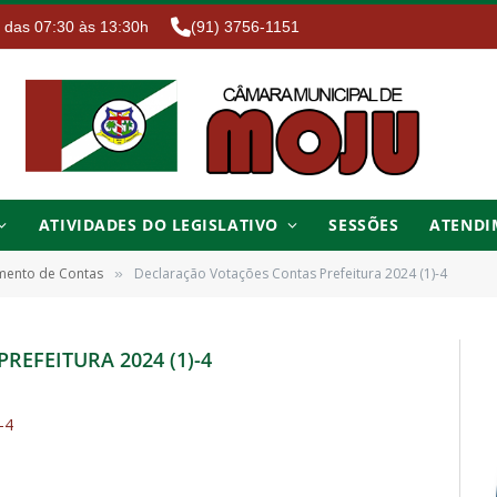
. das 07:30 às 13:30h
(91) 3756-1151
ATIVIDADES DO LEGISLATIVO
SESSÕES
ATENDI
amento de Contas
Declaração Votações Contas Prefeitura 2024 (1)-4
»
EFEITURA 2024 (1)-4
-4