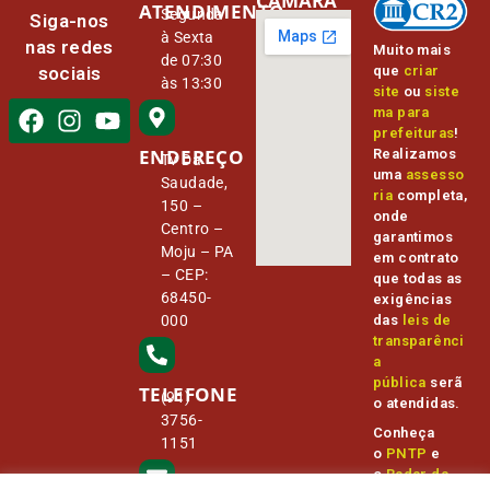
CÂMARA
ATENDIMENTO
Segunda
Siga-nos
à Sexta
nas redes
Muito mais
de 07:30
que
criar
sociais
às 13:30
site
ou
siste
ma para
prefeituras
!
ENDEREÇO
Realizamos
Tv Da
uma
assesso
Saudade,
ria
completa,
150 –
onde
Centro –
garantimos
Moju – PA
em contrato
– CEP:
que todas as
68450-
exigências
000
das
leis de
transparênci
a
pública
serã
TELEFONE
(91)
o atendidas.
3756-
Conheça
1151
o
PNTP
e
o
Radar da