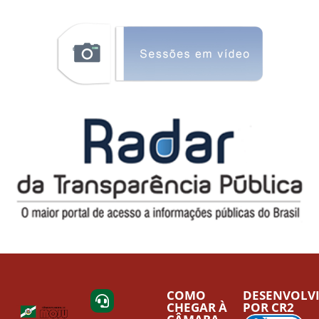
COMO
DESENVOLV
CHEGAR À
POR CR2