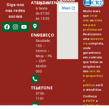
CÂMARA
ATENDIMENTO
Segunda
Siga-nos
à Sexta
nas redes
Muito mais
de 07:30
que
criar
sociais
às 13:30
site
ou
siste
ma para
prefeituras
!
ENDEREÇO
Realizamos
Tv Da
uma
assesso
Saudade,
ria
completa,
150 –
onde
Centro –
garantimos
Moju – PA
em contrato
– CEP:
que todas as
68450-
exigências
000
das
leis de
transparênci
a
pública
serã
TELEFONE
(91)
o atendidas.
3756-
Conheça
1151
o
PNTP
e
o
Radar da