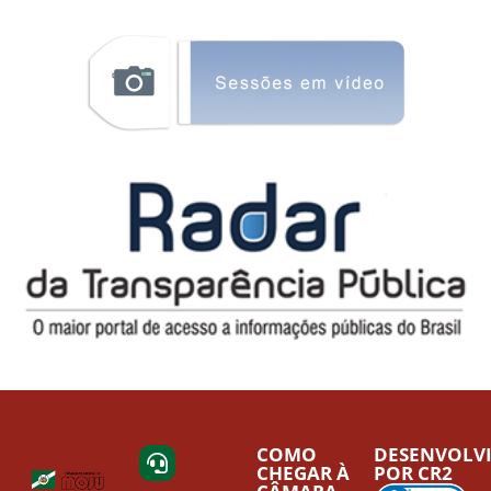
COMO
DESENVOLV
CHEGAR À
POR CR2