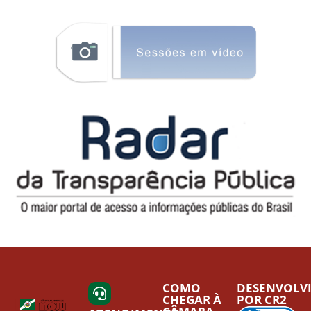
COMO
DESENVOLV
CHEGAR À
POR CR2