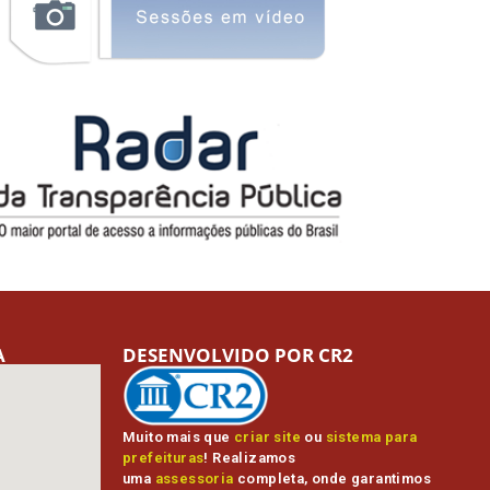
A
DESENVOLVIDO POR CR2
Muito mais que
criar site
ou
sistema para
prefeituras
! Realizamos
uma
assessoria
completa, onde garantimos