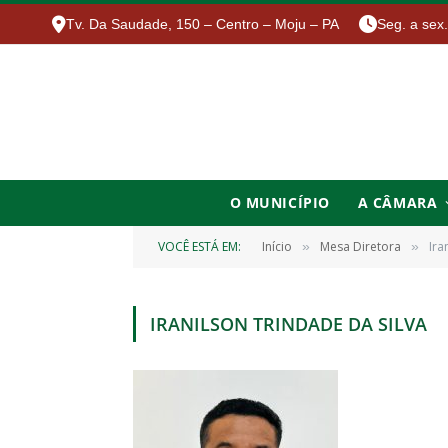
Tv. Da Saudade, 150 – Centro – Moju – PA
Seg. a sex
O MUNICÍPIO
A CÂMARA
VOCÊ ESTÁ EM:
Início
Mesa Diretora
Ira
»
»
IRANILSON TRINDADE DA SILVA