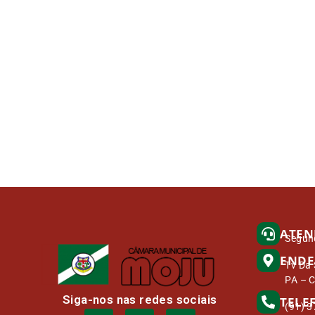
ATEN
Segund
ENDE
Tv Da 
PA – 
Siga-nos nas redes sociais
TELE
(91) 