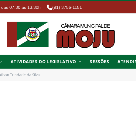
. das 07:30 às 13:30h
(91) 3756-1151
ATIVIDADES DO LEGISLATIVO
SESSÕES
ATENDI
nilson Trindade da Silva