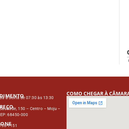
COMO CHEGAR À CÂMAR
DIMENTO
a à Sexta de 07:30 às 13:30
REÇO
Saudade, 150 – Centro – Moju –
CEP: 68450-000
FONE
3756-1151