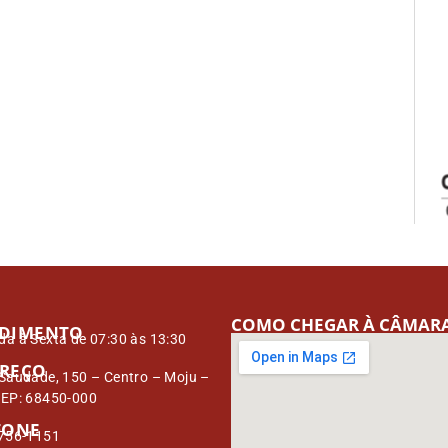
COMO CHEGAR À CÂMAR
DIMENTO
a à Sexta de 07:30 às 13:30
REÇO
Saudade, 150 – Centro – Moju –
CEP: 68450-000
FONE
3756-1151