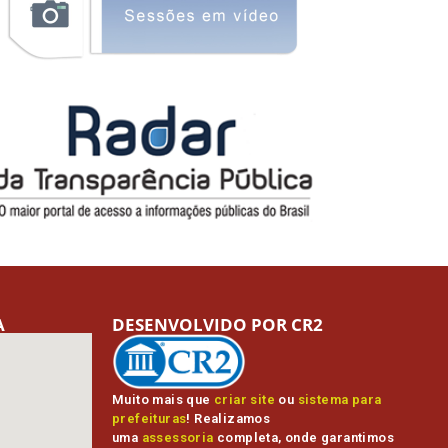
A
DESENVOLVIDO POR CR2
Muito mais que
criar site
ou
sistema para
prefeituras
! Realizamos
uma
assessoria
completa, onde garantimos