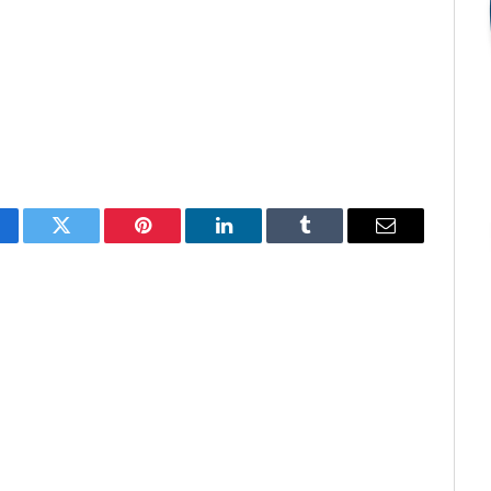
cebook
Twitter
Pinterest
O
Tumblr
E-
LinkedIn
mail