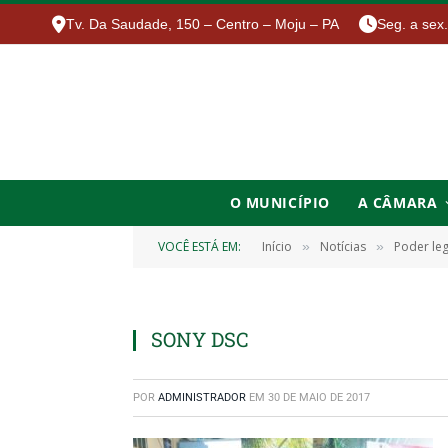
Tv. Da Saudade, 150 – Centro – Moju – PA
Seg. a sex
O MUNICÍPIO
A CÂMARA
VOCÊ ESTÁ EM:
Início
Notícias
Poder leg
»
»
SONY DSC
POR
ADMINISTRADOR
EM
30 DE MAIO DE 2017