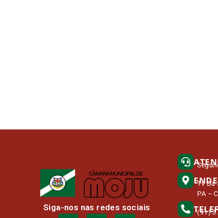
ATEN
Segund
ENDE
Tv Da 
PA – 
Siga-nos nas redes sociais
TELE
(91) 