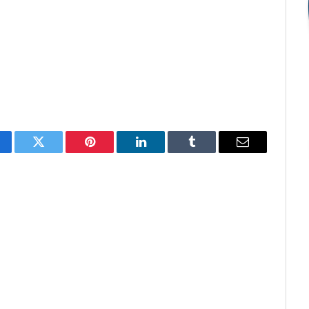
cebook
Twitter
Pinterest
O
Tumblr
E-
LinkedIn
mail