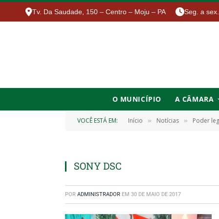
Tv. Da Saudade, 150 – Centro – Moju – PA
Seg. a sex
O MUNICÍPIO
A CÂMARA
VOCÊ ESTÁ EM:
Início
Notícias
Poder leg
»
»
SONY DSC
POR
ADMINISTRADOR
EM
30 DE MAIO DE 2017