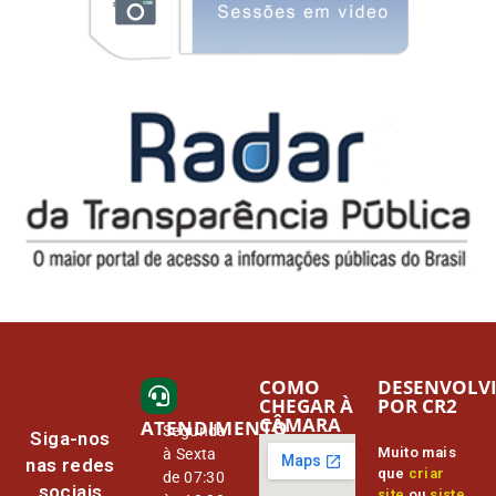
COMO
DESENVOLV
CHEGAR À
POR CR2
CÂMARA
ATENDIMENTO
Segunda
Siga-nos
Muito mais
à Sexta
nas redes
que
criar
de 07:30
sociais
site
ou
siste