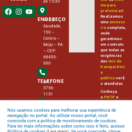
às 13:30
ma para
prefeituras
!
Realizamos
ENDEREÇO
Tv Da
uma
assesso
Saudade,
ria
completa,
150 –
onde
Centro –
garantimos
Moju – PA
em contrato
que todas as
– CEP:
exigências
68450-
das
leis de
000
transparênci
a
pública
serã
TELEFONE
(91)
o atendidas.
3756-
Conheça
1151
o
PNTP
e
o
Radar da
Transparênc
Nós usamos cookies para melhorar sua experiência de
E-MAIL
camara@
ia Pública
navegação no portal. Ao utilizar nosso portal, você
cmmoju.p
concorda com a política de monitoramento de cookies.
a.gov.br
Para ter mais informações sobre como isso é feito, acesse
Política de cookies (
Leia mais
). Se você concorda, clique