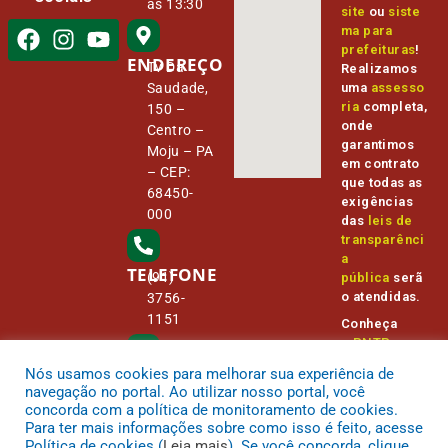
às 13:30
site
ou
siste
ma para
prefeituras
!
ENDEREÇO
Tv Da
Realizamos
Saudade,
uma
assesso
ria
completa,
150 –
onde
Centro –
garantimos
Moju – PA
em contrato
– CEP:
que todas as
68450-
exigências
000
das
leis de
transparênci
a
TELEFONE
(91)
pública
serã
o atendidas.
3756-
1151
Conheça
o
PNTP
e
o
Radar da
Nós usamos cookies para melhorar sua experiência de
E-MAIL
Transparênc
camara@
navegação no portal. Ao utilizar nosso portal, você
ia Pública
cmmoju.p
concorda com a política de monitoramento de cookies.
a.gov.br
Para ter mais informações sobre como isso é feito, acesse
Política de cookies (
Leia mais
). Se você concorda, clique