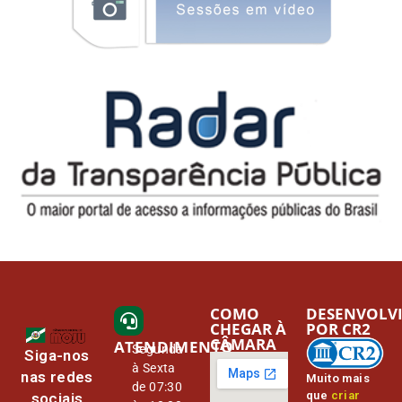
COMO
DESENVOLV
CHEGAR À
POR CR2
CÂMARA
ATENDIMENTO
Segunda
Siga-nos
à Sexta
nas redes
Muito mais
de 07:30
que
criar
sociais