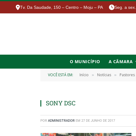
Tv. Da Saudade, 150 – Centro – Moju – PA
Seg. a sex
O MUNICÍPIO
A CÂMARA
VOCÊ ESTÁ EM:
Início
Notícias
Pastores
»
»
SONY DSC
POR
ADMINISTRADOR
EM
27 DE JUNHO DE 2017