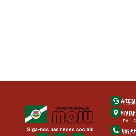
ATEN
Segund
ENDE
Tv Da 
PA – 
Siga-nos nas redes sociais
TELE
(91) 