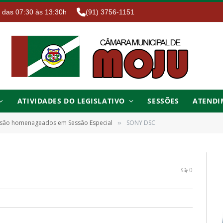
. das 07:30 às 13:30h
(91) 3756-1151
ATIVIDADES DO LEGISLATIVO
SESSÕES
ATENDI
 são homenageados em Sessão Especial
SONY DSC
»
0