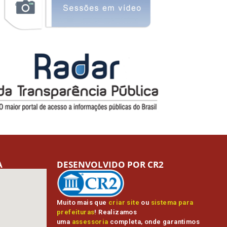
A
DESENVOLVIDO POR CR2
Muito mais que
criar site
ou
sistema para
prefeituras
! Realizamos
uma
assessoria
completa, onde garantimos