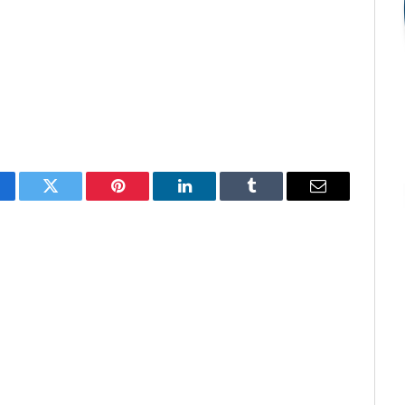
cebook
Twitter
Pinterest
O
Tumblr
E-
LinkedIn
mail