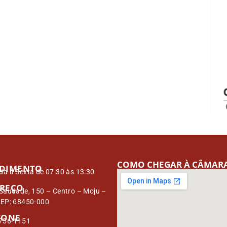
COMO CHEGAR À CÂMAR
DIMENTO
a à Sexta de 07:30 às 13:30
REÇO
Saudade, 150 – Centro – Moju –
CEP: 68450-000
FONE
3756-1151