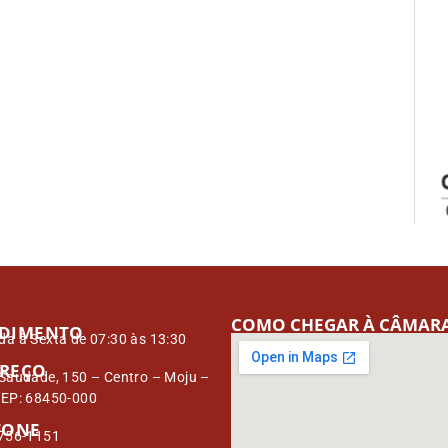
COMO CHEGAR À CÂMAR
DIMENTO
a à Sexta de 07:30 às 13:30
REÇO
Saudade, 150 – Centro – Moju –
CEP: 68450-000
FONE
3756-1151