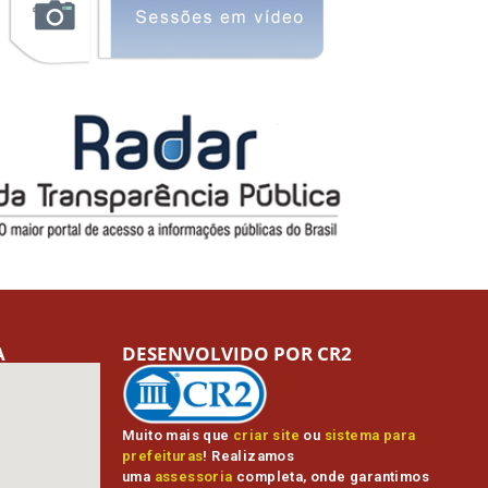
A
DESENVOLVIDO POR CR2
Muito mais que
criar site
ou
sistema para
prefeituras
! Realizamos
uma
assessoria
completa, onde garantimos