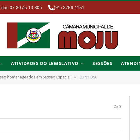
. das 07:30 às 13:30h
(91) 3756-1151
ATIVIDADES DO LEGISLATIVO
SESSÕES
ATENDI
 são homenageados em Sessão Especial
SONY DSC
»
0