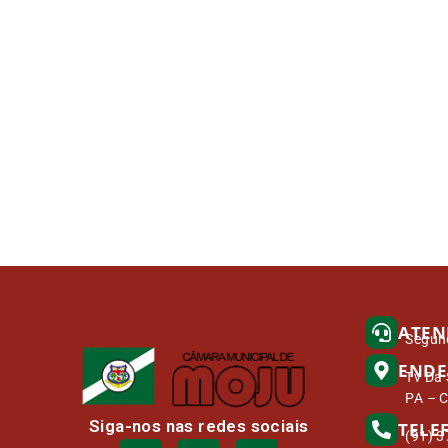
ATEN
Segund
ENDE
Tv Da 
PA – 
Siga-nos nas redes sociais
TELE
(91) 