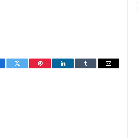
cebook
Twitter
Pinterest
O
Tumblr
E-
LinkedIn
mail