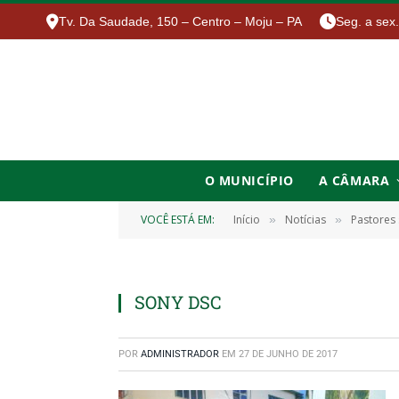
Tv. Da Saudade, 150 – Centro – Moju – PA
Seg. a sex
O MUNICÍPIO
A CÂMARA
VOCÊ ESTÁ EM:
Início
Notícias
Pastores
»
»
SONY DSC
POR
ADMINISTRADOR
EM
27 DE JUNHO DE 2017