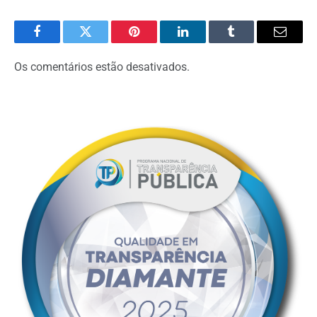
Facebook
Twitter
Pinterest
O
Tumblr
E-
LinkedIn
mail
Os comentários estão desativados.