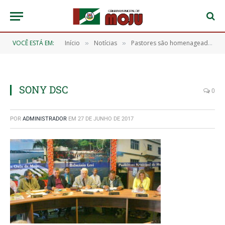
VOCÊ ESTÁ EM:
Início
Notícias
Pastores são homenageados em Sessão Especial
»
»
SONY DSC
0
POR
ADMINISTRADOR
EM
27 DE JUNHO DE 2017