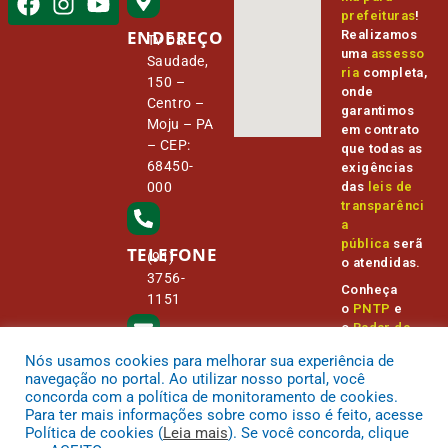
prefeituras
!
ENDEREÇO
Realizamos
Tv Da
uma
assesso
Saudade,
ria
completa,
150 –
onde
Centro –
garantimos
Moju – PA
em contrato
– CEP:
que todas as
68450-
exigências
000
das
leis de
transparênci
a
pública
serã
TELEFONE
(91)
o atendidas.
3756-
Conheça
1151
o
PNTP
e
o
Radar da
Transparênc
Nós usamos cookies para melhorar sua experiência de
E-MAIL
ia Pública
camara@
navegação no portal. Ao utilizar nosso portal, você
cmmoju.p
concorda com a política de monitoramento de cookies.
a.gov.br
Para ter mais informações sobre como isso é feito, acesse
Política de cookies (
Leia mais
). Se você concorda, clique