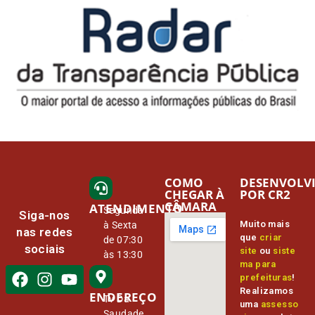
COMO
DESENVOLV
CHEGAR À
POR CR2
CÂMARA
ATENDIMENTO
Segunda
Siga-nos
Muito mais
à Sexta
nas redes
que
criar
de 07:30
sociais
site
ou
siste
às 13:30
ma para
prefeituras
!
Realizamos
ENDEREÇO
Tv Da
uma
assesso
Saudade,