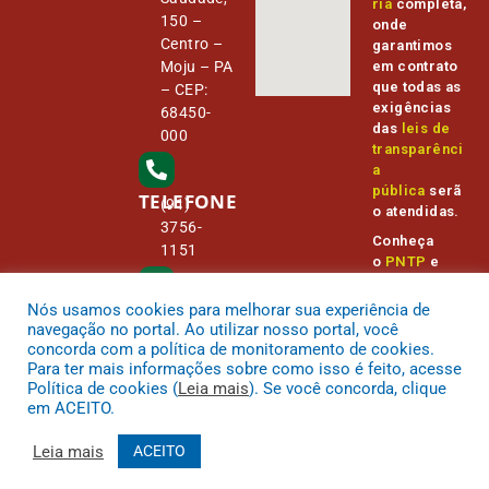
ria
completa,
150 –
onde
Centro –
garantimos
Moju – PA
em contrato
que todas as
– CEP:
exigências
68450-
das
leis de
000
transparênci
a
pública
serã
TELEFONE
(91)
o atendidas.
3756-
Conheça
1151
o
PNTP
e
o
Radar da
Transparênc
Nós usamos cookies para melhorar sua experiência de
E-MAIL
camara@
ia Pública
navegação no portal. Ao utilizar nosso portal, você
cmmoju.p
concorda com a política de monitoramento de cookies.
a.gov.br
Para ter mais informações sobre como isso é feito, acesse
Política de cookies (
Leia mais
). Se você concorda, clique
em ACEITO.
Leia mais
ACEITO
.
Todos os direitos reservados a Câmara Municipal Moju
Mapa do Site
Acessar Área Administrativa
Acessar o Webmail