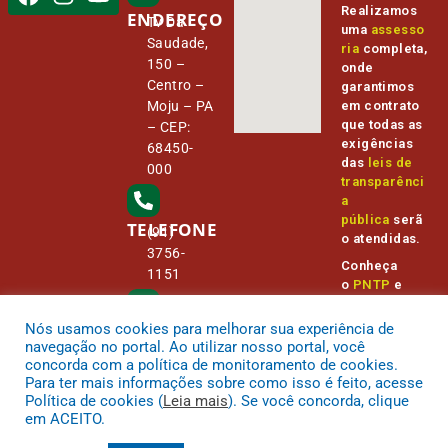
Realizamos
ENDEREÇO
Tv Da
uma
assesso
Saudade,
ria
completa,
150 –
onde
Centro –
garantimos
Moju – PA
em contrato
que todas as
– CEP:
exigências
68450-
das
leis de
000
transparênci
a
pública
serã
TELEFONE
(91)
o atendidas.
3756-
Conheça
1151
o
PNTP
e
o
Radar da
Transparênc
Nós usamos cookies para melhorar sua experiência de
E-MAIL
camara@
ia Pública
navegação no portal. Ao utilizar nosso portal, você
cmmoju.p
concorda com a política de monitoramento de cookies.
a.gov.br
Para ter mais informações sobre como isso é feito, acesse
Política de cookies (
Leia mais
). Se você concorda, clique
em ACEITO.