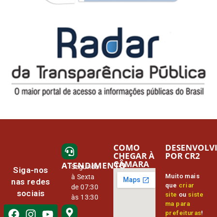
COMO
DESENVOLV
CHEGAR À
POR CR2
CÂMARA
ATENDIMENTO
Segunda
Siga-nos
Muito mais
à Sexta
nas redes
que
criar
de 07:30
sociais
site
ou
siste
às 13:30
ma para
prefeituras
!