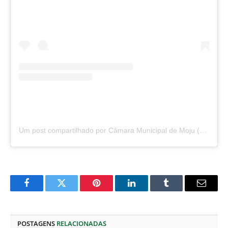
Um post compartilhado por Câmara Municipal de Moju (@camarademoju)
Facebook
Twitter
Pinterest
O
Tumblr
E-
LinkedIn
mail
POSTAGENS
RELACIONADAS