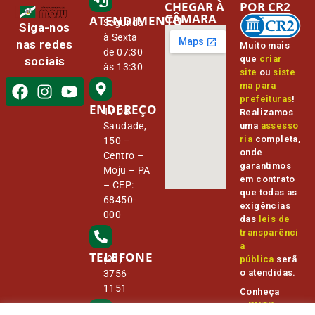
CHEGAR À
POR CR2
CÂMARA
ATENDIMENTO
Segunda
Siga-nos
à Sexta
nas redes
Muito mais
de 07:30
que
criar
sociais
às 13:30
site
ou
siste
ma para
prefeituras
!
ENDEREÇO
Tv Da
Realizamos
Saudade,
uma
assesso
ria
completa,
150 –
onde
Centro –
garantimos
Moju – PA
em contrato
– CEP:
que todas as
68450-
exigências
000
das
leis de
transparênci
a
TELEFONE
(91)
pública
serã
o atendidas.
3756-
1151
Conheça
o
PNTP
e