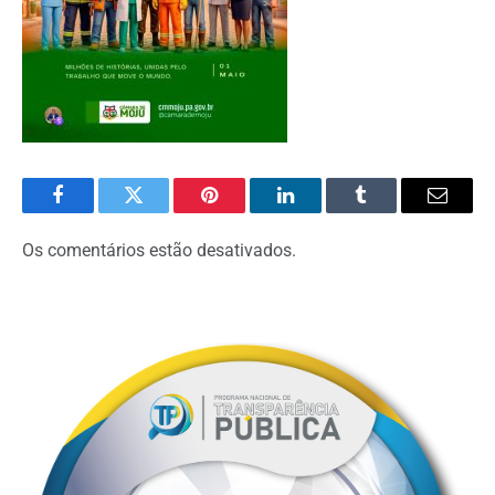
Facebook
Twitter
Pinterest
O
Tumblr
E-
LinkedIn
mail
Os comentários estão desativados.