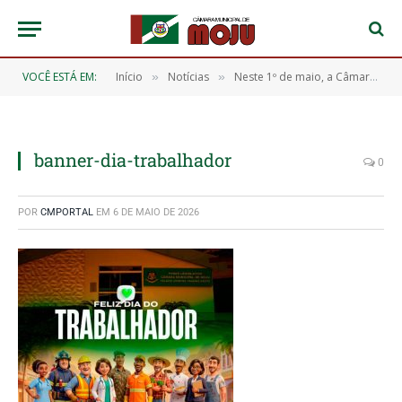
VOCÊ ESTÁ EM:
Início
Notícias
Neste 1º de maio, a Câmara Municipal de Moju presta sua homenagem a cada trabalhador e trabalhadora
»
»
banner-dia-trabalhador
0
POR
CMPORTAL
EM
6 DE MAIO DE 2026