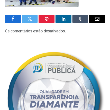
Facebook
Twitter
Pinterest
O
Tumblr
E-
LinkedIn
mail
Os comentários estão desativados.