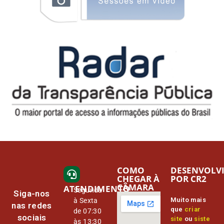
COMO
DESENVOLV
CHEGAR À
POR CR2
CÂMARA
ATENDIMENTO
Segunda
Siga-nos
Muito mais
à Sexta
nas redes
que
criar
de 07:30
sociais
site
ou
siste
às 13:30