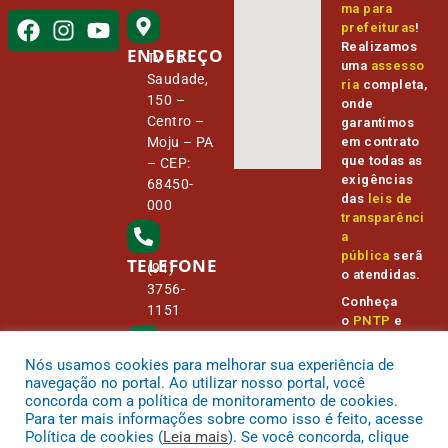
ma para
prefeituras
!
Realizamos
ENDEREÇO
Tv Da
uma
assesso
Saudade,
ria
completa,
150 –
onde
Centro –
garantimos
Moju – PA
em contrato
que todas as
– CEP:
exigências
68450-
das
leis de
000
transparênci
a
pública
serã
TELEFONE
(91)
o atendidas.
3756-
Conheça
1151
o
PNTP
e
o
Radar da
Transparênc
Nós usamos cookies para melhorar sua experiência de
E-MAIL
camara@
ia Pública
navegação no portal. Ao utilizar nosso portal, você
cmmoju.p
concorda com a política de monitoramento de cookies.
a.gov.br
Para ter mais informações sobre como isso é feito, acesse
Política de cookies (
Leia mais
). Se você concorda, clique