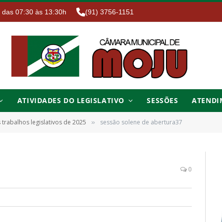
. das 07:30 às 13:30h
(91) 3756-1151
ATIVIDADES DO LEGISLATIVO
SESSÕES
ATENDI
s trabalhos legislativos de 2025
sessão solene de abertura37
»
0