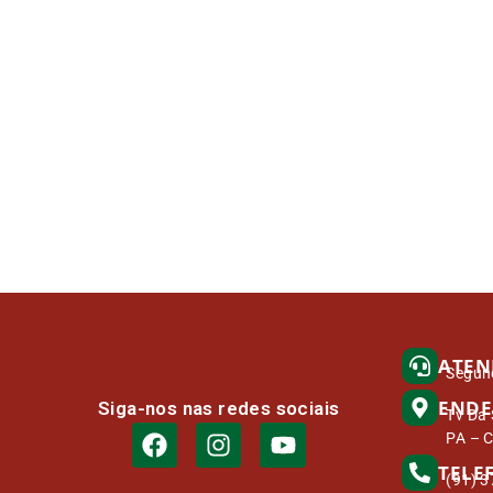
ATEN
Segund
ENDE
Siga-nos nas redes sociais
Tv Da 
PA – 
TELE
(91) 