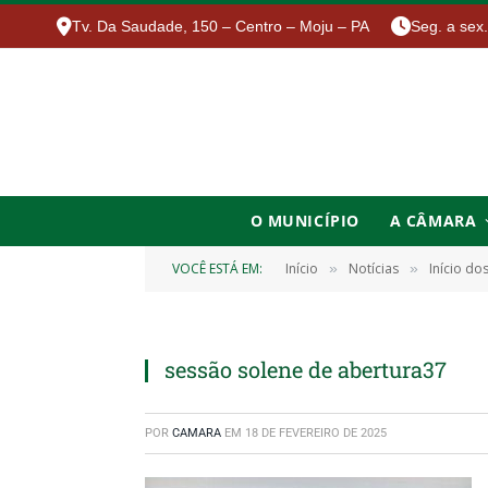
Tv. Da Saudade, 150 – Centro – Moju – PA
Seg. a sex
O MUNICÍPIO
A CÂMARA
VOCÊ ESTÁ EM:
Início
Notícias
Início do
»
»
sessão solene de abertura37
POR
CAMARA
EM
18 DE FEVEREIRO DE 2025