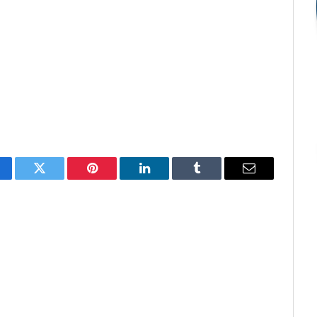
cebook
Twitter
Pinterest
O
Tumblr
E-
LinkedIn
mail