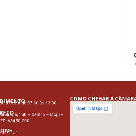
COMO CHEGAR À CÂMAR
DIMENTO
a à Sexta de 07:30 às 13:30
REÇO
Saudade, 150 – Centro – Moju –
CEP: 68450-000
FONE
3756-1151