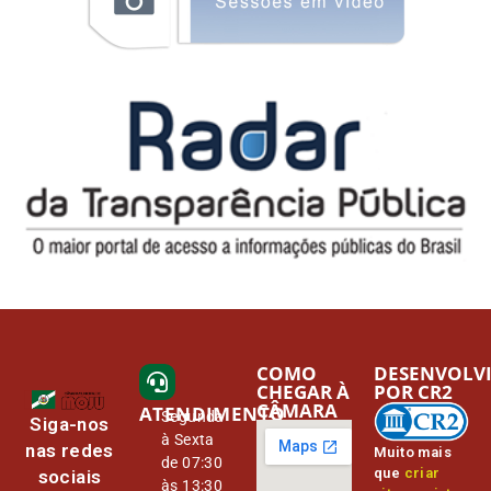
COMO
DESENVOLV
CHEGAR À
POR CR2
CÂMARA
ATENDIMENTO
Segunda
Siga-nos
à Sexta
nas redes
Muito mais
de 07:30
que
criar
sociais
às 13:30