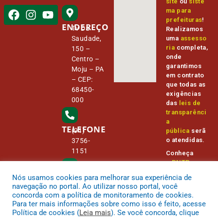
site
ou
siste
ma para
prefeituras
!
ENDEREÇO
Tv Da
Realizamos
Saudade,
uma
assesso
ria
completa,
150 –
onde
Centro –
garantimos
Moju – PA
em contrato
– CEP:
que todas as
68450-
exigências
000
das
leis de
transparênci
a
TELEFONE
(91)
pública
serã
o atendidas.
3756-
1151
Conheça
o
PNTP
e
o
Radar da
Nós usamos cookies para melhorar sua experiência de
E-MAIL
Transparênc
camara@
navegação no portal. Ao utilizar nosso portal, você
ia Pública
cmmoju.p
concorda com a política de monitoramento de cookies.
a.gov.br
Para ter mais informações sobre como isso é feito, acesse
Política de cookies (
Leia mais
). Se você concorda, clique