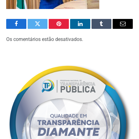
Facebook
Twitter
Pinterest
O
Tumblr
E-
LinkedIn
mail
Os comentários estão desativados.