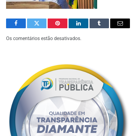
Facebook
Twitter
Pinterest
O
Tumblr
E-
LinkedIn
mail
Os comentários estão desativados.