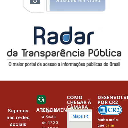
COMO
DESENVOLV
CHEGAR À
POR CR2
CÂMARA
ATENDIMENTO
Siga-nos
Segunda
à Sexta
nas redes
Muito mais
de 07:30
sociais
que
criar