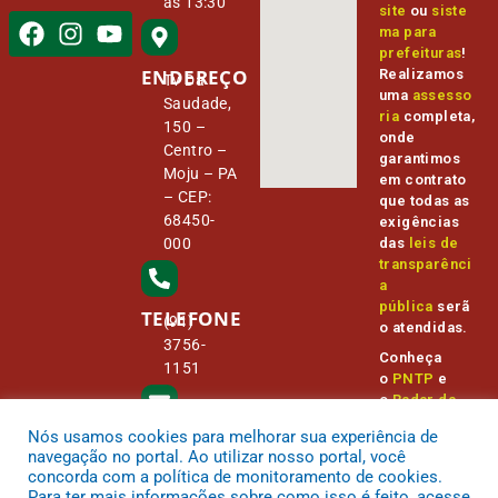
às 13:30
site
ou
siste
ma para
prefeituras
!
ENDEREÇO
Realizamos
Tv Da
uma
assesso
Saudade,
ria
completa,
150 –
onde
Centro –
garantimos
Moju – PA
em contrato
– CEP:
que todas as
68450-
exigências
000
das
leis de
transparênci
a
pública
serã
TELEFONE
(91)
o atendidas.
3756-
Conheça
1151
o
PNTP
e
o
Radar da
Transparênc
Nós usamos cookies para melhorar sua experiência de
E-MAIL
ia Pública
camara@
navegação no portal. Ao utilizar nosso portal, você
cmmoju.p
concorda com a política de monitoramento de cookies.
a.gov.br
Para ter mais informações sobre como isso é feito, acesse