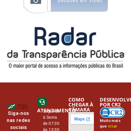
COMO
DESENVOLV
CHEGAR À
POR CR2
CÂMARA
ATENDIMENTO
Segunda
Siga-nos
à Sexta
nas redes
Muito mais
de 07:30
que
criar
sociais
às 13:30