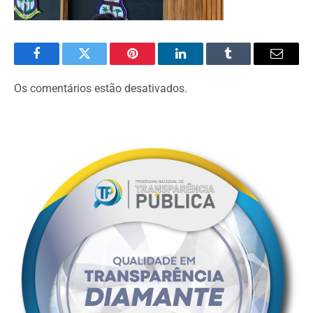
Facebook
Twitter
Pinterest
O
Tumblr
E-
LinkedIn
mail
Os comentários estão desativados.