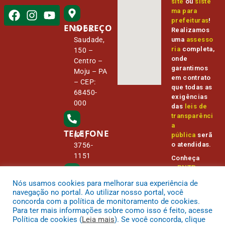
site
ou
siste
ma para
prefeituras
!
ENDEREÇO
Tv Da
Realizamos
Saudade,
uma
assesso
ria
completa,
150 –
onde
Centro –
garantimos
Moju – PA
em contrato
– CEP:
que todas as
68450-
exigências
000
das
leis de
transparênci
a
TELEFONE
(91)
pública
serã
o atendidas.
3756-
1151
Conheça
o
PNTP
e
o
Radar da
Nós usamos cookies para melhorar sua experiência de
E-MAIL
Transparênc
camara@
navegação no portal. Ao utilizar nosso portal, você
ia Pública
cmmoju.p
concorda com a política de monitoramento de cookies.
a.gov.br
Para ter mais informações sobre como isso é feito, acesse
Política de cookies (
Leia mais
). Se você concorda, clique