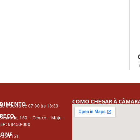
COMO CHEGAR À CÂMAR
DIMENTO
a à Sexta de 07:30 às 13:30
REÇO
Saudade, 150 – Centro – Moju –
CEP: 68450-000
FONE
3756-1151