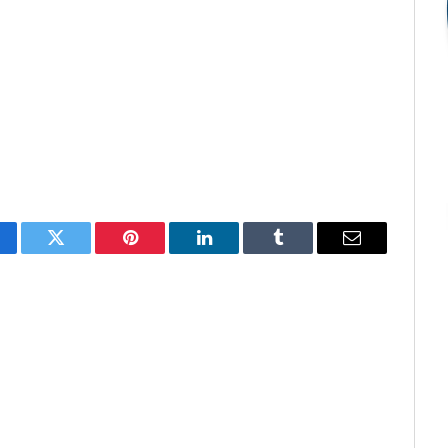
cebook
Twitter
Pinterest
O
Tumblr
E-
LinkedIn
mail