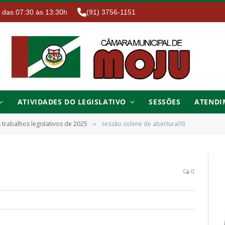
. das 07:30 às 13:30h
(91) 3756-1151
ATIVIDADES DO LEGISLATIVO
SESSÕES
ATENDI
s trabalhos legislativos de 2025
sessão solene de abertura09
»
0