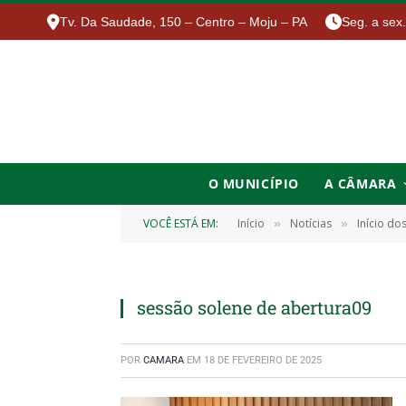
Tv. Da Saudade, 150 – Centro – Moju – PA
Seg. a sex
O MUNICÍPIO
A CÂMARA
VOCÊ ESTÁ EM:
Início
Notícias
Início do
»
»
sessão solene de abertura09
POR
CAMARA
EM
18 DE FEVEREIRO DE 2025