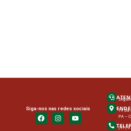
ATEN
Segund
ENDE
Siga-nos nas redes sociais
Tv Da 
PA – 
TELE
(91) 