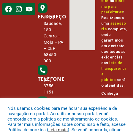
site
ou
siste
ma para
prefeituras
!
ENDEREÇO
Tv Da
Realizamos
Saudade,
uma
assesso
ria
completa,
150 –
onde
Centro –
garantimos
Moju – PA
em contrato
– CEP:
que todas as
68450-
exigências
000
das
leis de
transparênci
a
TELEFONE
(91)
pública
serã
o atendidas.
3756-
1151
Conheça
o
PNTP
e
o
Radar da
Nós usamos cookies para melhorar sua experiência de
E-MAIL
Transparênc
camara@
navegação no portal. Ao utilizar nosso portal, você
ia Pública
cmmoju.p
concorda com a política de monitoramento de cookies.
a.gov.br
Para ter mais informações sobre como isso é feito, acesse
Política de cookies (
Leia mais
). Se você concorda, clique