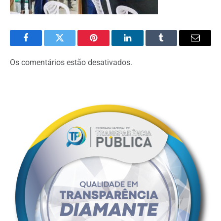
Facebook
Twitter
Pinterest
O
Tumblr
E-
LinkedIn
mail
Os comentários estão desativados.