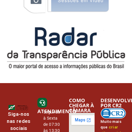
COMO
DESENVOLV
CHEGAR À
POR CR2
CÂMARA
ATENDIMENTO
Segunda
Siga-nos
à Sexta
nas redes
Muito mais
de 07:30
que
criar
sociais
às 13:30