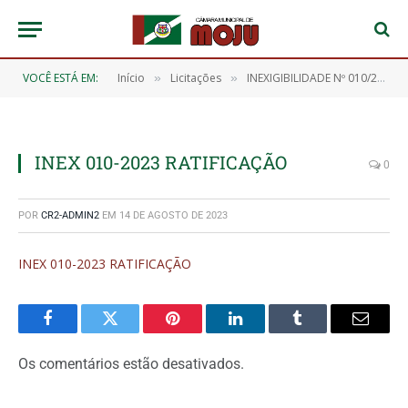
VOCÊ ESTÁ EM:
Início
Licitações
INEXIGIBILIDADE Nº 010/2023-CMM-INEX (CONTRATAÇÃO DE EMPRESA PARA A PRESTAÇÃO DE SERVIÇOS DE ASSESSORIA EM DEPARTAMENTO DE RECURSOS HUMANOS, ELABORAÇÃO E ACOMPANHAMENTO DE FOLHA DE PAGAMENTO, PARA ATENDER A CÂMARA MUNICIPAL DE MOJU/PA)
»
»
INEX 010-2023 RATIFICAÇÃO
0
POR
CR2-ADMIN2
EM
14 DE AGOSTO DE 2023
INEX 010-2023 RATIFICAÇÃO
Facebook
Twitter
Pinterest
O
Tumblr
E-
LinkedIn
mail
Os comentários estão desativados.