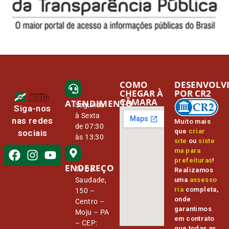
COMO
DESENVOLV
CHEGAR À
POR CR2
CÂMARA
ATENDIMENTO
Segunda
Siga-nos
à Sexta
nas redes
Muito mais
de 07:30
que
criar
sociais
às 13:30
site
ou
siste
ma para
prefeituras
!
ENDEREÇO
Tv Da
Realizamos
Saudade,
uma
assesso
ria
completa,
150 –
onde
Centro –
garantimos
Moju – PA
em contrato
– CEP:
que todas as