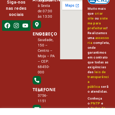
Segunda
Siga-nos
à Sexta
nas redes
Muito mais
de 07:30
que
criar
sociais
às 13:30
site
ou
siste
ma para
prefeituras
!
ENDEREÇO
Realizamos
Tv Da
uma
assesso
Saudade,
ria
completa,
150 –
onde
Centro –
garantimos
Moju – PA
em contrato
– CEP:
que todas as
68450-
exigências
000
das
leis de
transparênci
a
pública
serã
TELEFONE
(91)
o atendidas.
3756-
Conheça
1151
o
PNTP
e
o
Radar da
Transparênc