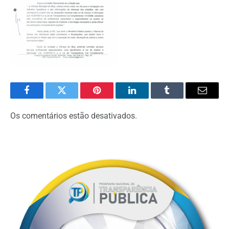
Facebook
Twitter
Pinterest
O
Tumblr
E-
LinkedIn
mail
Os comentários estão desativados.