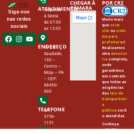
CHEGAR À
POR CR2
CÂMARA
ATENDIMENTO
Segunda
Siga-nos
à Sexta
nas redes
Muito mais
de 07:30
que
criar
sociais
às 13:30
site
ou
siste
ma para
prefeituras
!
ENDEREÇO
Tv Da
Realizamos
Saudade,
uma
assesso
ria
completa,
150 –
onde
Centro –
garantimos
Moju – PA
em contrato
– CEP:
que todas as
68450-
exigências
000
das
leis de
transparênci
a
TELEFONE
(91)
pública
serã
o atendidas.
3756-
1151
Conheça
o
PNTP
e