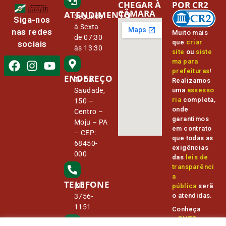
CHEGAR À
POR CR2
CÂMARA
ATENDIMENTO
Segunda
Siga-nos
à Sexta
nas redes
Muito mais
de 07:30
que
criar
sociais
às 13:30
site
ou
siste
ma para
prefeituras
!
ENDEREÇO
Tv Da
Realizamos
Saudade,
uma
assesso
ria
completa,
150 –
onde
Centro –
garantimos
Moju – PA
em contrato
– CEP:
que todas as
68450-
exigências
000
das
leis de
transparênci
a
TELEFONE
(91)
pública
serã
o atendidas.
3756-
1151
Conheça
o
PNTP
e