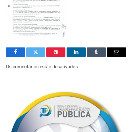
Facebook
Twitter
Pinterest
O
Tumblr
E-
LinkedIn
mail
Os comentários estão desativados.