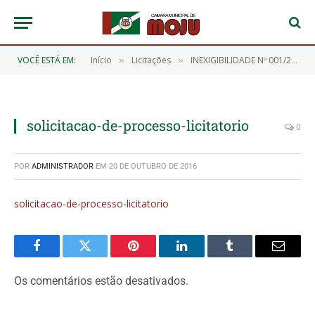
VOCÊ ESTÁ EM:
Início
Licitações
INEXIGIBILIDADE Nº 001/2016
»
»
solicitacao-de-processo-licitatorio
0
POR
ADMINISTRADOR
EM
20 DE OUTUBRO DE 2016
solicitacao-de-processo-licitatorio
Facebook
Twitter
Pinterest
O
Tumblr
E-
LinkedIn
mail
Os comentários estão desativados.