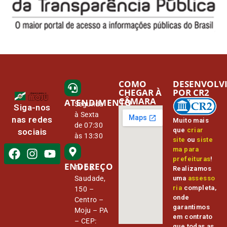
COMO
DESENVOLV
CHEGAR À
POR CR2
CÂMARA
ATENDIMENTO
Segunda
Siga-nos
à Sexta
nas redes
Muito mais
de 07:30
que
criar
sociais
às 13:30
site
ou
siste
ma para
prefeituras
!
ENDEREÇO
Tv Da
Realizamos
Saudade,
uma
assesso
ria
completa,
150 –
onde
Centro –
garantimos
Moju – PA
em contrato
– CEP:
que todas as