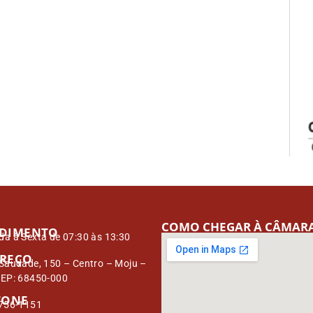
COMO CHEGAR À CÂMAR
DIMENTO
a à Sexta de 07:30 às 13:30
REÇO
Saudade, 150 – Centro – Moju –
CEP: 68450-000
FONE
3756-1151