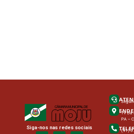
ATEN
Segund
ENDE
Tv Da 
PA – 
Siga-nos nas redes sociais
TELE
(91) 