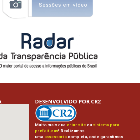
A
DESENVOLVIDO POR CR2
Muito mais que
criar site
ou
sistema para
prefeituras
! Realizamos
uma
assessoria
completa, onde garantimos