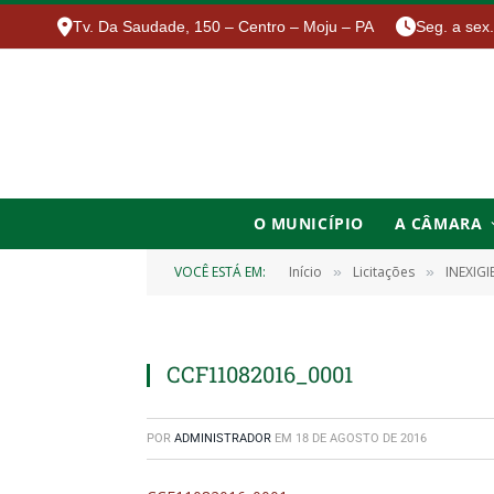
Tv. Da Saudade, 150 – Centro – Moju – PA
Seg. a sex
O MUNICÍPIO
A CÂMARA
VOCÊ ESTÁ EM:
Início
Licitações
INEXIGI
»
»
CCF11082016_0001
POR
ADMINISTRADOR
EM
18 DE AGOSTO DE 2016