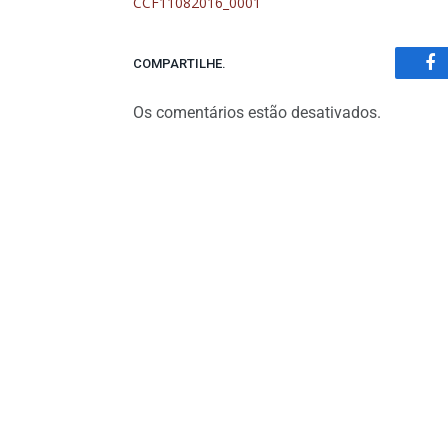
CCF11082016_0001
COMPARTILHE.
Fa
Os comentários estão desativados.