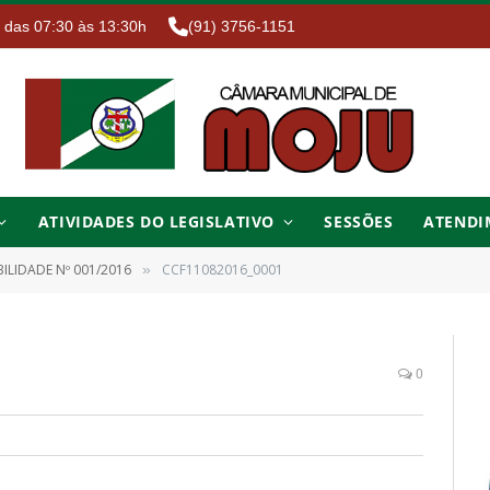
. das 07:30 às 13:30h
(91) 3756-1151
ATIVIDADES DO LEGISLATIVO
SESSÕES
ATENDI
BILIDADE Nº 001/2016
CCF11082016_0001
»
0