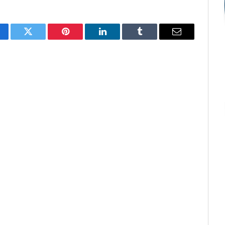
cebook
Twitter
Pinterest
O
Tumblr
E-
LinkedIn
mail