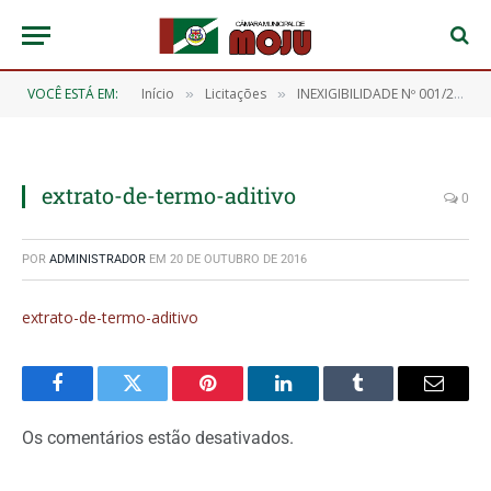
VOCÊ ESTÁ EM:
Início
Licitações
INEXIGIBILIDADE Nº 001/2015
»
»
extrato-de-termo-aditivo
0
POR
ADMINISTRADOR
EM
20 DE OUTUBRO DE 2016
extrato-de-termo-aditivo
Facebook
Twitter
Pinterest
O
Tumblr
E-
LinkedIn
mail
Os comentários estão desativados.