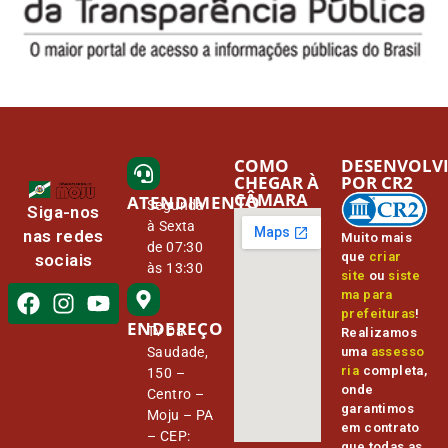
COMO
DESENVOLV
CHEGAR À
POR CR2
CÂMARA
ATENDIMENTO
Segunda
Siga-nos
à Sexta
nas redes
Muito mais
de 07:30
que
criar
sociais
às 13:30
site
ou
siste
ma para
prefeituras
!
ENDEREÇO
Tv Da
Realizamos
Saudade,
uma
assesso
ria
completa,
150 –
onde
Centro –
garantimos
Moju – PA
em contrato
– CEP:
que todas as