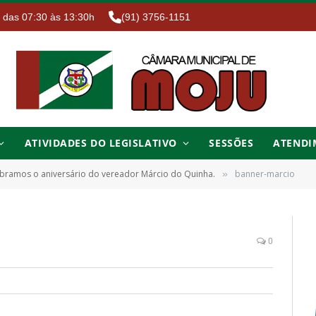
. das 07:30 às 13:30h
(91) 3756-1151
ATIVIDADES DO LEGISLATIVO
SESSÕES
ATENDI
ebramos o aniversário do vereador Márcio do Quinha.
banner-marcio
»
0