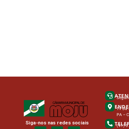
ATEN
Segund
ENDE
Tv Da 
PA – 
Siga-nos nas redes sociais
TELE
(91) 