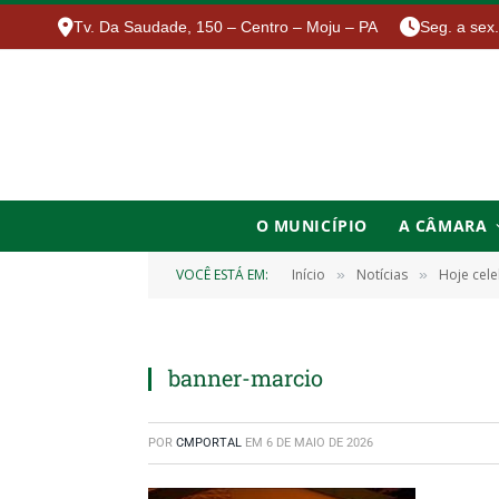
Tv. Da Saudade, 150 – Centro – Moju – PA
Seg. a sex
O MUNICÍPIO
A CÂMARA
VOCÊ ESTÁ EM:
Início
Notícias
Hoje cel
»
»
banner-marcio
POR
CMPORTAL
EM
6 DE MAIO DE 2026