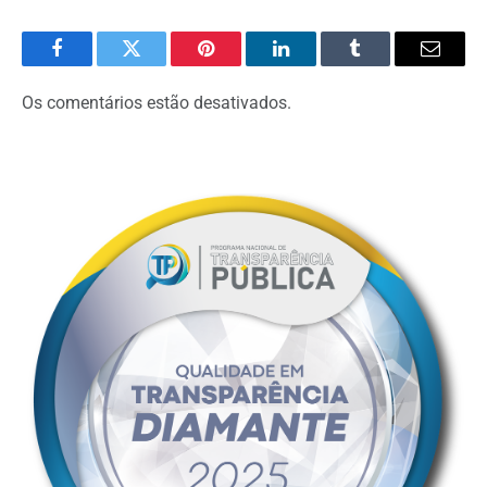
Facebook
Twitter
Pinterest
O
Tumblr
E-
LinkedIn
mail
Os comentários estão desativados.