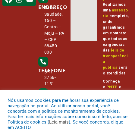
Realizamos
ENDEREÇO
Tv Da
uma
assesso
Saudade,
ria
completa,
150 –
onde
Centro –
garantimos
Moju – PA
em contrato
que todas as
– CEP:
exigências
68450-
das
leis de
000
transparênci
a
pública
serã
TELEFONE
(91)
o atendidas.
3756-
Conheça
1151
o
PNTP
e
o
Radar da
Transparênc
Nós usamos cookies para melhorar sua experiência de
E-MAIL
camara@
ia Pública
navegação no portal. Ao utilizar nosso portal, você
cmmoju.p
concorda com a política de monitoramento de cookies.
a.gov.br
Para ter mais informações sobre como isso é feito, acesse
Política de cookies (
Leia mais
). Se você concorda, clique
em ACEITO.