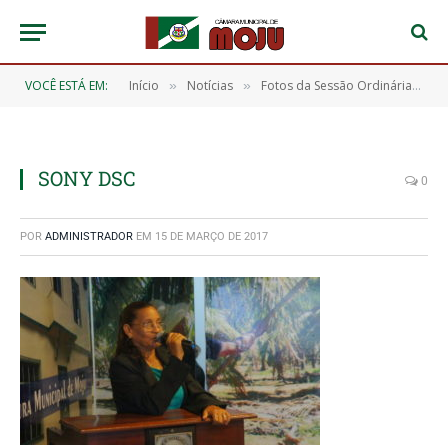
VOCÊ ESTÁ EM:
Início
Notícias
Fotos da Sessão Ordinária do Dia 03/03/2017
»
»
SONY DSC
0
POR
ADMINISTRADOR
EM
15 DE MARÇO DE 2017