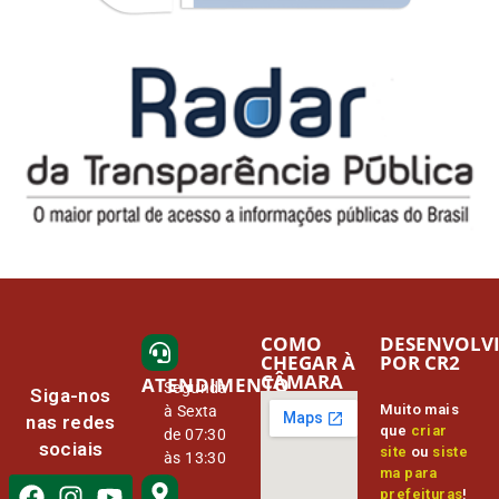
COMO
DESENVOLV
CHEGAR À
POR CR2
CÂMARA
ATENDIMENTO
Segunda
Siga-nos
Muito mais
à Sexta
nas redes
que
criar
de 07:30
sociais
site
ou
siste
às 13:30
ma para
prefeituras
!