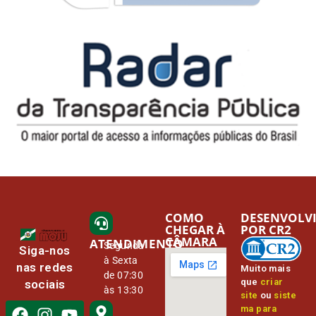
COMO
DESENVOLV
CHEGAR À
POR CR2
CÂMARA
ATENDIMENTO
Segunda
Siga-nos
à Sexta
nas redes
Muito mais
de 07:30
que
criar
sociais
às 13:30
site
ou
siste
ma para