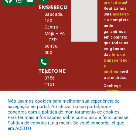
prefeituras
!
ENDEREÇO
Tv Da
Realizamos
Saudade,
uma
assesso
ria
completa,
150 –
onde
Centro –
garantimos
Moju – PA
em contrato
– CEP:
que todas as
68450-
exigências
000
das
leis de
transparênci
a
TELEFONE
(91)
pública
serã
o atendidas.
3756-
1151
Conheça
o
PNTP
e
o
Radar da
Nós usamos cookies para melhorar sua experiência de
E-MAIL
Transparênc
camara@
navegação no portal. Ao utilizar nosso portal, você
ia Pública
cmmoju.p
concorda com a política de monitoramento de cookies.
a.gov.br
Para ter mais informações sobre como isso é feito, acesse
Política de cookies (
Leia mais
). Se você concorda, clique
em ACEITO.