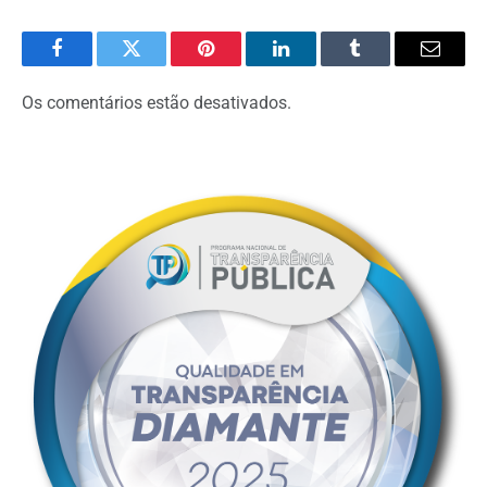
Facebook
Twitter
Pinterest
O
Tumblr
E-
LinkedIn
mail
Os comentários estão desativados.