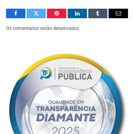
Facebook
Twitter
Pinterest
O
Tumblr
E-
LinkedIn
mail
Os comentários estão desativados.