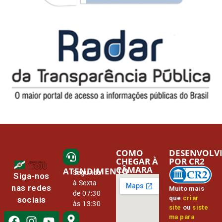
COMO
DESENVOLV
CHEGAR À
POR CR2
CÂMARA
ATENDIMENTO
Segunda
Siga-nos
à Sexta
nas redes
Muito mais
de 07:30
que
criar
sociais
às 13:30
site
ou
siste
ma para