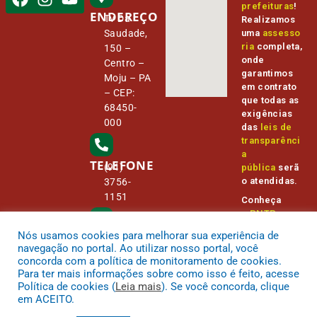
prefeituras
!
ENDEREÇO
Tv Da
Realizamos
Saudade,
uma
assesso
ria
completa,
150 –
onde
Centro –
garantimos
Moju – PA
em contrato
– CEP:
que todas as
68450-
exigências
000
das
leis de
transparênci
a
TELEFONE
(91)
pública
serã
o atendidas.
3756-
1151
Conheça
o
PNTP
e
o
Radar da
Nós usamos cookies para melhorar sua experiência de
E-MAIL
Transparênc
camara@
navegação no portal. Ao utilizar nosso portal, você
ia Pública
cmmoju.p
concorda com a política de monitoramento de cookies.
a.gov.br
Para ter mais informações sobre como isso é feito, acesse
Política de cookies (
Leia mais
). Se você concorda, clique
em ACEITO.