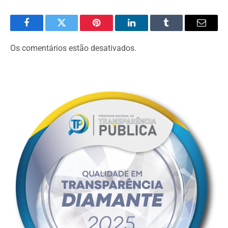
Facebook
Twitter
Pinterest
O
Tumblr
E-
LinkedIn
mail
Os comentários estão desativados.