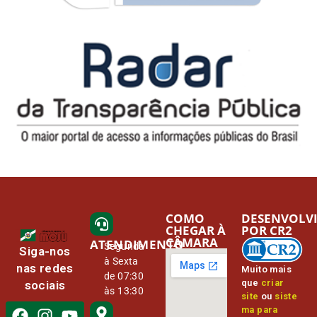
COMO
DESENVOLV
CHEGAR À
POR CR2
CÂMARA
ATENDIMENTO
Segunda
Siga-nos
à Sexta
nas redes
Muito mais
de 07:30
que
criar
sociais
às 13:30
site
ou
siste
ma para