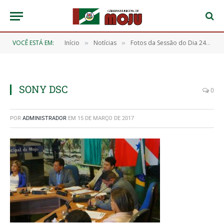
VOCÊ ESTÁ EM:
Início
Notícias
Fotos da Sessão do Dia 24/02/2017
»
»
SONY DSC
0
POR
ADMINISTRADOR
EM
15 DE MARÇO DE 2017