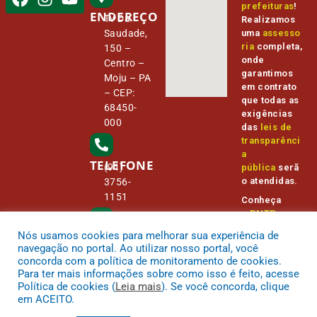
prefeituras
!
ENDEREÇO
Tv Da
Realizamos
Saudade,
uma
assesso
ria
completa,
150 –
onde
Centro –
garantimos
Moju – PA
em contrato
– CEP:
que todas as
68450-
exigências
000
das
leis de
transparênci
a
TELEFONE
(91)
pública
serã
o atendidas.
3756-
1151
Conheça
o
PNTP
e
o
Radar da
Nós usamos cookies para melhorar sua experiência de
E-MAIL
Transparênc
camara@
navegação no portal. Ao utilizar nosso portal, você
ia Pública
cmmoju.p
concorda com a política de monitoramento de cookies.
a.gov.br
Para ter mais informações sobre como isso é feito, acesse
Política de cookies (
Leia mais
). Se você concorda, clique
em ACEITO.