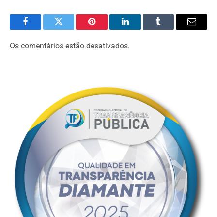
Facebook
Twitter
Pinterest
O
Tumblr
E-
LinkedIn
mail
Os comentários estão desativados.