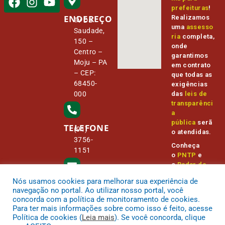
prefeituras
!
ENDEREÇO
Realizamos
Tv Da
uma
assesso
Saudade,
ria
completa,
150 –
onde
Centro –
garantimos
Moju – PA
em contrato
– CEP:
que todas as
68450-
exigências
000
das
leis de
transparênci
a
pública
serã
TELEFONE
(91)
o atendidas.
3756-
Conheça
1151
o
PNTP
e
o
Radar da
Transparênc
Nós usamos cookies para melhorar sua experiência de
E-MAIL
ia Pública
camara@
navegação no portal. Ao utilizar nosso portal, você
cmmoju.p
concorda com a política de monitoramento de cookies.
a.gov.br
Para ter mais informações sobre como isso é feito, acesse
Política de cookies (
Leia mais
). Se você concorda, clique