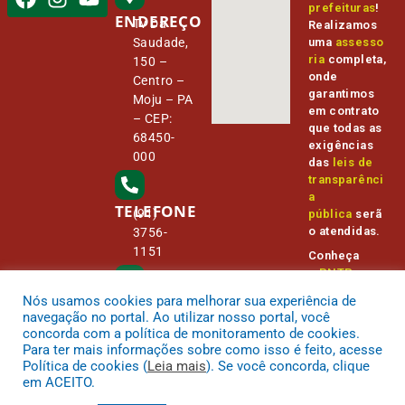
prefeituras
!
ENDEREÇO
Tv Da
Realizamos
Saudade,
uma
assesso
ria
completa,
150 –
onde
Centro –
garantimos
Moju – PA
em contrato
– CEP:
que todas as
68450-
exigências
000
das
leis de
transparênci
a
TELEFONE
(91)
pública
serã
o atendidas.
3756-
1151
Conheça
o
PNTP
e
o
Radar da
Nós usamos cookies para melhorar sua experiência de
E-MAIL
Transparênc
camara@
navegação no portal. Ao utilizar nosso portal, você
ia Pública
cmmoju.p
concorda com a política de monitoramento de cookies.
a.gov.br
Para ter mais informações sobre como isso é feito, acesse
Política de cookies (
Leia mais
). Se você concorda, clique
em ACEITO.