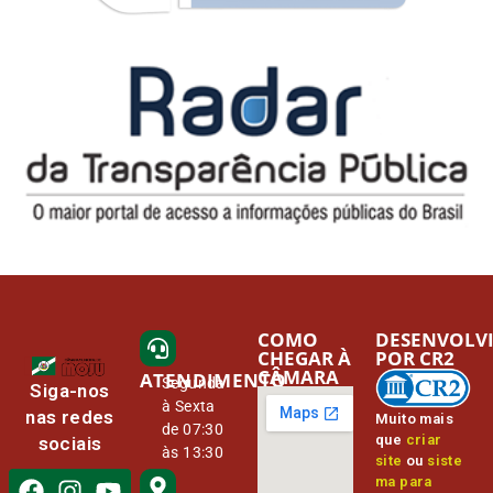
COMO
DESENVOLV
CHEGAR À
POR CR2
CÂMARA
ATENDIMENTO
Segunda
Siga-nos
à Sexta
nas redes
Muito mais
de 07:30
que
criar
sociais
às 13:30
site
ou
siste
ma para