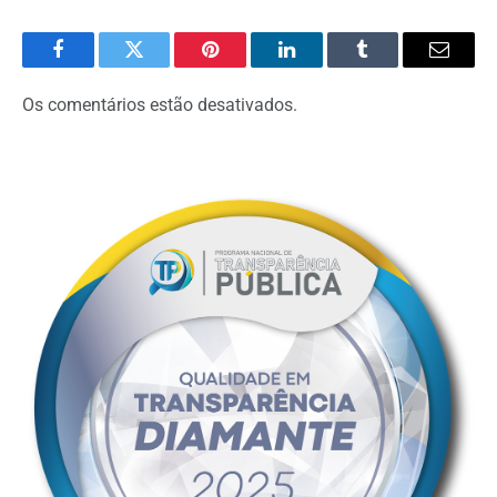
Facebook
Twitter
Pinterest
O
Tumblr
E-
LinkedIn
mail
Os comentários estão desativados.